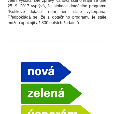
velmi vysoká. Dle zprávy Karlovarského kraje ze dne
25. 9. 2017 vyplývá, že alokace dotačního programu
"Kotíkové dotace" není není stále vyčerpána.
Předpokládá se, že z dotačního programu je stále
možno upokojit až 300 dalších žadatelů.