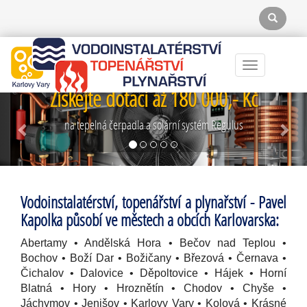
Menu
Získejte dotaci až 180 000,- Kč
Previous
Next
na tepelná čerpadla a solární systém Regulus
Vodoinstalatérství, topenářství a plynařství - Pavel
Kapolka působí ve městech a obcích Karlovarska:
Abertamy • Andělská Hora • Bečov nad Teplou •
Bochov • Boží Dar • Božičany • Březová • Černava •
Čichalov • Dalovice • Děpoltovice • Hájek • Horní
Blatná • Hory • Hroznětín • Chodov • Chyše •
Jáchymov • Jenišov • Karlovy Vary • Kolová • Krásné