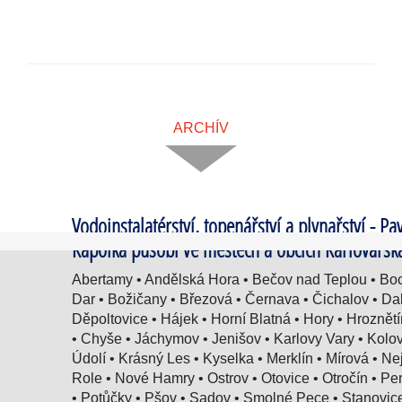
ARCHÍV
Vodoinstalatérství, topenářství a plynařství - Pa
Kapolka působí ve městech a obcích Karlovarsk
Abertamy • Andělská Hora • Bečov nad Teplou • Boc
Dar • Božičany • Březová • Černava • Čichalov • Dal
Děpoltovice • Hájek • Horní Blatná • Hory • Hroznět
• Chyše • Jáchymov • Jenišov • Karlovy Vary • Kolo
Údolí • Krásný Les • Kyselka • Merklín • Mírová • N
Role • Nové Hamry • Ostrov • Otovice • Otročín • Per
• Potůčky • Pšov • Sadov • Smolné Pece • Stanovice