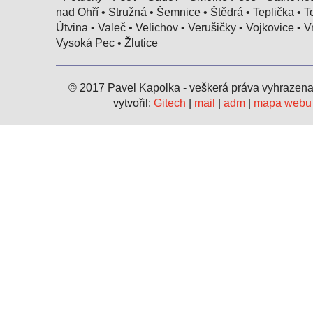
nad Ohří • Stružná • Šemnice • Štědrá • Teplička • T
Útvina • Valeč • Velichov • Verušičky • Vojkovice • V
Vysoká Pec • Žlutice
© 2017 Pavel Kapolka - veškerá práva vyhrazen
vytvořil:
Gitech
|
mail
|
adm
|
mapa webu