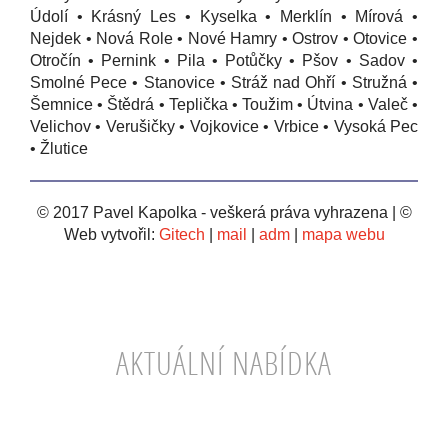
Údolí • Krásný Les • Kyselka • Merklín • Mírová •
Nejdek • Nová Role • Nové Hamry • Ostrov • Otovice •
Otročín • Pernink • Pila • Potůčky • Pšov • Sadov •
Smolné Pece • Stanovice • Stráž nad Ohří • Stružná •
Šemnice • Štědrá • Teplička • Toužim • Útvina • Valeč •
Velichov • Verušičky • Vojkovice • Vrbice • Vysoká Pec
• Žlutice
© 2017 Pavel Kapolka - veškerá práva vyhrazena | ©
Web vytvořil:
Gitech
|
mail
|
adm
|
mapa webu
AKTUÁLNÍ NABÍDKA